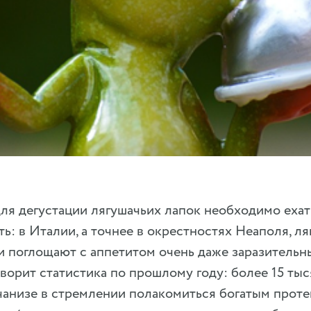
для дегустации лягушачьих лапок необходимо еха
: в Италии, а точнее в окрестностях Неаполя, л
и поглощают с аппетитом очень даже заразительн
ворит статистика по прошлому году: более 15 ты
чанизе в стремлении полакомиться богатым прот