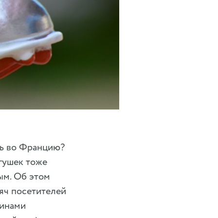
ть во Францию?
ягушек тоже
ым. Об этом
сяч посетителей
еинами