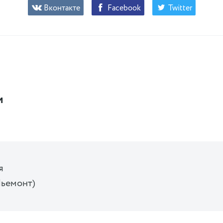
Вконтакте
Facebook
Twitter
и
я
Пьемонт)