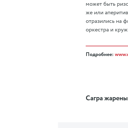
может быть ризо
же или аперитив
отразились на ф
оркестра и круж
Подробнее:
www.
Сагра жарены