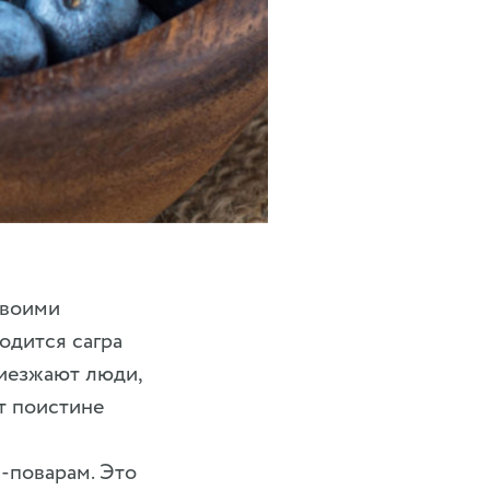
своими
одится сагра
риезжают люди,
т поистине
-поварам. Это