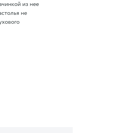
ачинкой из нее
астолья не
ухового