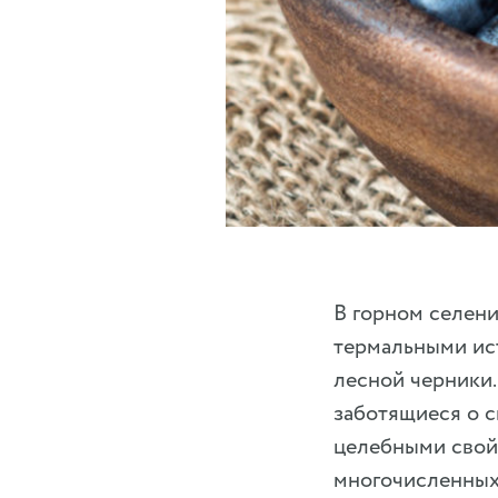
В горном селени
термальными ист
лесной черники.
заботящиеся о 
целебными свойс
многочисленных