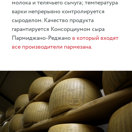
молока и телячьего сычуга; температура
варки непрерывно контролируется
сыроделом. Качество продукта
гарантируется Консорциумом сыра
Пармиджано-Реджано
в который входят
все производители пармезана.