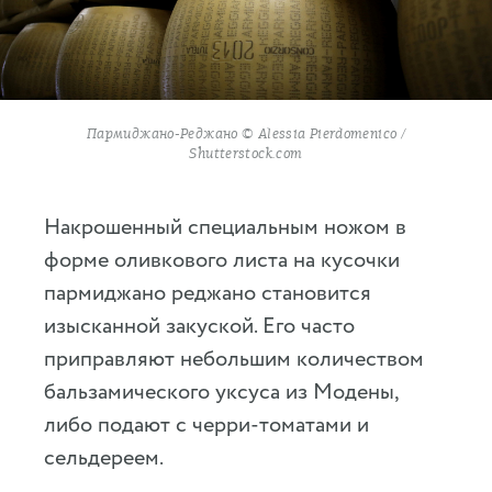
Пармиджано-Реджано © Alessia Pierdomenico /
Shutterstock.com
Накрошенный специальным ножом в
форме оливкового листа на кусочки
пармиджано реджано становится
изысканной закуской. Его часто
приправляют небольшим количеством
бальзамического уксуса из Модены,
либо подают с черри-томатами и
сельдереем.