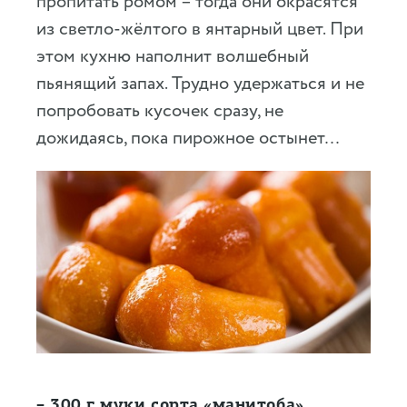
пропитать ромом – тогда они окрасятся
из светло-жёлтого в янтарный цвет. При
этом кухню наполнит волшебный
пьянящий запах. Трудно удержаться и не
попробовать кусочек сразу, не
дожидаясь, пока пирожное остынет…
– 300 г муки сорта «манитоба»