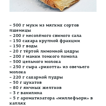
– 500 г муки из мягких сортов
пшеницы
– 200 г несолёного свиного сала
– 150 сахара крупной фракции
– 150 г воды
– 20 г тёртой лимонной цедры
– 200 г манки тонкого помола
– 500 цельного молока
– 250 г сыра «рикотта» из овечьего
молока
– 220 г сахарной пудры
– 50 г цукатов
– 80 г яичных желтков
– 3 г ванилина
– 5 г ароматизатора «миллефьори» в
каплях