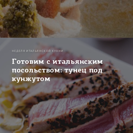
НЕДЕЛЯ ИТАЛЬЯНСКОЙ КУХНИ
Готовим с итальянским
посольством: тунец под
кунжутом