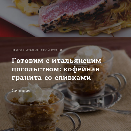
НЕДЕЛЯ ИТАЛЬЯНСКОЙ КУХНИ
Готовим с итальянским
посольством: кофейная
гранита со сливками
Сицилия