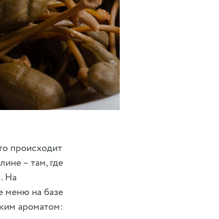
то происходит
ине – там, где
. На
 меню на базе
ким ароматом: