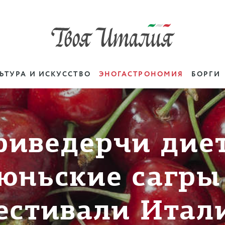
ЬТУРА И ИСКУССТВО
ЭНОГАСТРОНОМИЯ
БОРГИ
ривeдерчи диет
юньские сагры
естивали Итал