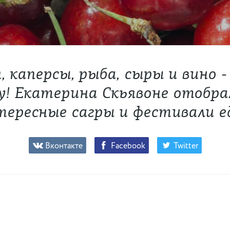
, каперсы, рыба, сыры и вино ‒
зу! Екатерина Скьявоне отобра
ересные сагры и фестивали е
Вконтакте
Facebook
Twitter