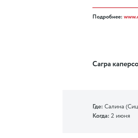
Подробнее:
www.c
Сагра каперсо
Где:
Салина (Сиц
Когда:
2 июня