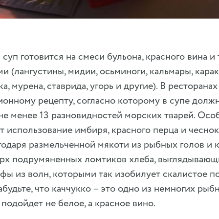
суп готовится на смеси бульона, красного вина и
и (лангустины, мидии, осьминоги, кальмары, кара
ка, мурена, ставрида, угорь и другие). В ресторан
онному рецепту, согласно которому в супе долж
не менее 13 разновидностей морских тварей. Осо
т использование имбиря, красного перца и чеснока
годаря размельченной мякоти из рыбных голов и к
ерх подрумяненных ломтиков хлеба, выглядывающ
фы из волн, которыми так изобилует скалистое п
абудьте, что каччукко – это одно из немногих рыб
подойдет не белое, а красное вино.