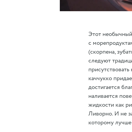
Этот необычный 
с морепродуктам
(скорпена, зубат
следуют традици
присутствовать 
каччукко придае
достигается бла
наливается пов
жидкости как ри
Ливорно. И не з
которому лучше 