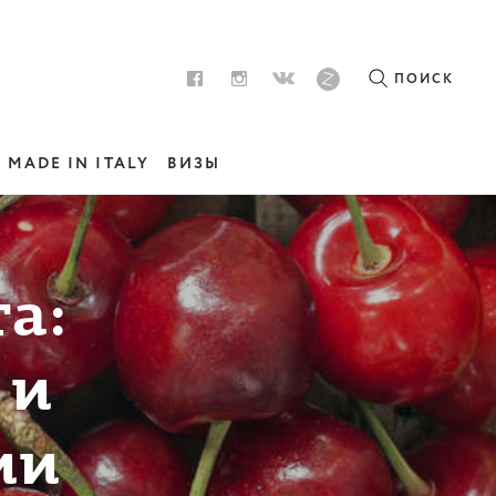
ПОИСК
MADE IN ITALY
ВИЗЫ
а:
 и
ии