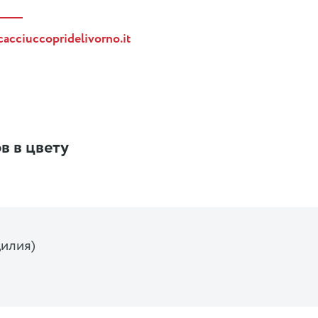
acciuccopridelivorno.it
в в цвету
илия)