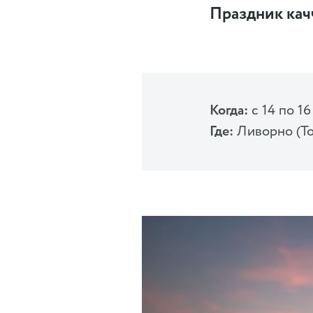
Праздник качч
Когда:
с 14 по 1
Где:
Ливорно (То