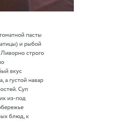
 томатной пасты
катицы) и рыбой
ах Ливорно строго
но
бый вкус
, а густой навар
остей. Суп
их из-под
обережье
ных блюд, к