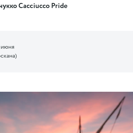
укко Cacciucco Pride
6 июня
скана)