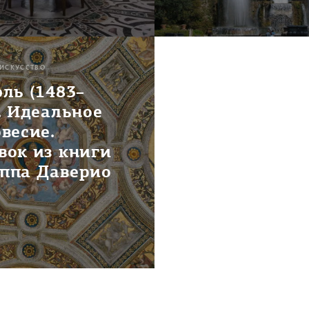
 ИСКУССТВО
ль (1483–
. Идеальное
весие.
вок из книги
ппа Даверио