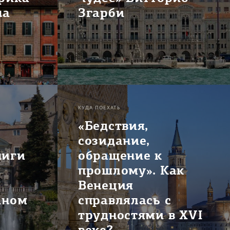
на
Згарби
КУДА ПОЕХАТЬ
«Бедствия,
созидание,
ниги
обращение к
и
прошлому». Как
Венеция
чном
справлялась с
трудностями в XVI