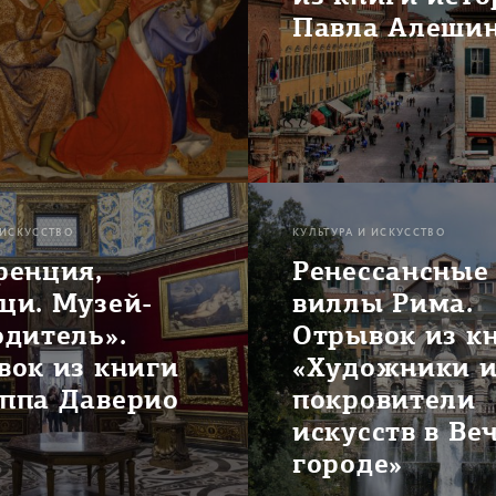
Павла Алеши
 ИСКУССТВО
КУЛЬТУРА И ИСКУССТВО
ренция,
Ренессансные
ци. Музей-
виллы Рима.
дитель».
Отрывок из к
вок из книги
«Художники 
ппа Даверио
покровители
искусств в Ве
городе»