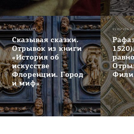
КУДА ПОЕХАТЬ
КУЛЬТУРА И
Сказывая сказки.
Рафаэ
Отрывок из книги
1520)
«История об
равно
искусстве
Отры
Флоренции. Город
Фили
и миф»