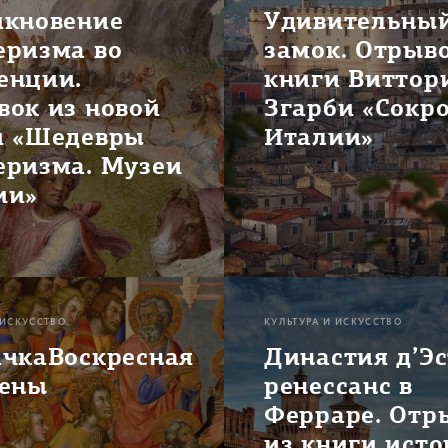
икновение
Удивительны
еризма во
замок. Отрыво
енции.
книги Виттор
вок из новой
Згарби «Сокр
и «Шедевры
Италии»
еризма. Музеи
ии»
 ИСКУССТВО
КУЛЬТУРА И ИСКУССТВО
ачкаВоскресная
Династия д’Эс
иены
ренессанс в
Ферраре. Отр
из книги ист