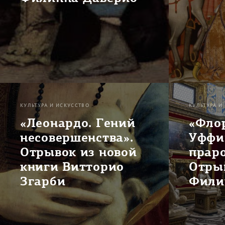
КУЛЬТУРА И ИСКУССТВО
КУЛЬТУРА И
«Леонардо. Гений
«Фло
несовершенства».
Уффи
Отрывок из новой
праро
книги Витторио
Отры
Згарби
Фили