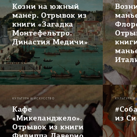
Козни на южный
Возн
манер. Отрывок из
мань
книги «Загадка
Флор
Монтефельтро.
Отры
Династия Медичи»
книг
мань
Итал
КУЛЬТУРА И ИСКУССТВО
КУЛЬТУРА И
Кафе
#Соб
«Микеланджело».
из С
Отрывок из книги
Филиппа Даверио