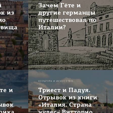
й
Зачем Гёте и
к из
другие германцы
ио
путешествовал по
овища
Италии?
КУЛЬТУРА И ИСКУССТВО
те и
Триест и Падуя.
Отрывок из книги
ывок
«Италия. Страна
орика
чудес» Витторио