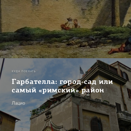
КУДА ПОЕХАТЬ
Гарбателла: город-сад или
самый «римский» район
Лацио