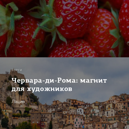
БОРГИ
Червара-ди-Рома: магнит
для художников
Лацио