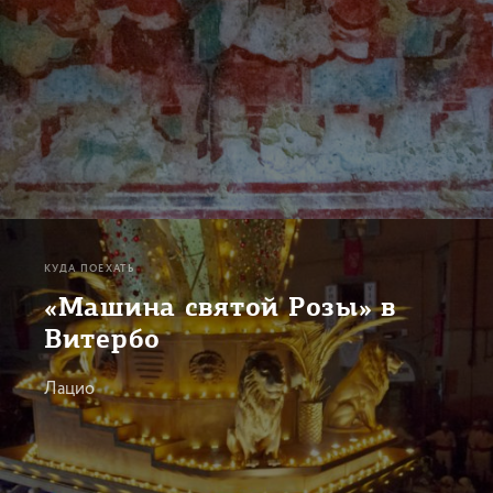
КУДА ПОЕХАТЬ
«Машина святой Розы» в
Витербо
Лацио