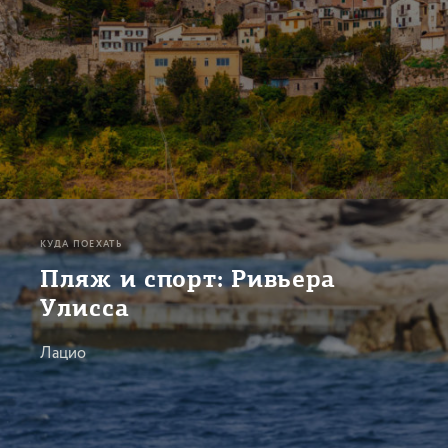
КУДА ПОЕХАТЬ
Пляж и спорт: Ривьера
Улисса
Лацио