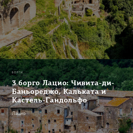
БОРГИ
3 борго Лацио: Чивита-ди-
Баньореджо, Кальката и
Кастель-Гандольфо
Лацио