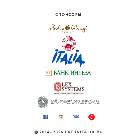
Укрощая камень: от
Капрезе до Рима с
СПОНСОРЫ
Микеланджело
Тоскана, Лацио
©
2014—2026
LATUAITALIA.RU
КУЛЬТУРА И ИСКУССТВО