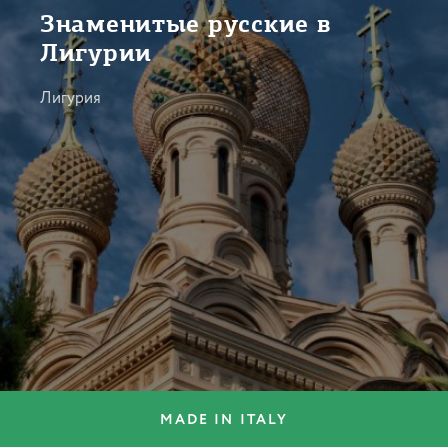
Знаменитые русские в
Лигурии
Лигурия
MADE IN ITALY
КУЛЬТУРА И ИСКУССТВО