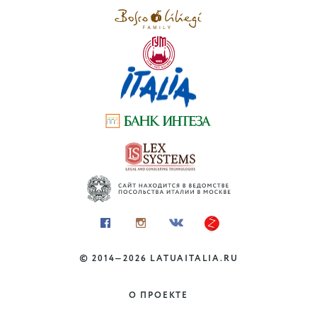
Микеланджело
Тоскана, Лацио
©
2014—2026
LATUAITALIA.RU
КУЛЬТУРА И ИСКУССТВО
Керамика Виетри-суль-
О ПРОЕКТЕ
Маре