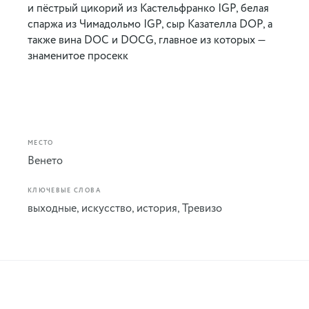
и пёстрый цикорий из Кастельфранко IGP, белая
спаржа из Чимадольмо IGP, сыр Казателла DOP, а
также вина DOC и DOCG, главное из которых —
знаменитое просекк
МЕСТО
Венето
КЛЮЧЕВЫЕ СЛОВА
выходные
,
искусство
,
история
,
Тревизо