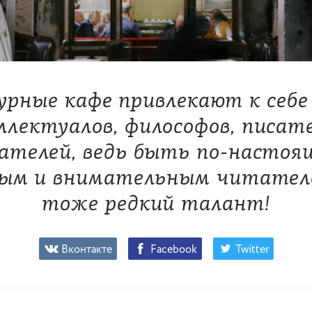
рные кафе привлекают к себе
лектуалов, философов, писат
ателей, ведь быть по-настоя
ым и внимательным читател
тоже редкий талант!
Вконтакте
Facebook
Twitter