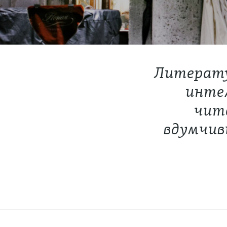
Литерату
интел
чит
вдумчив