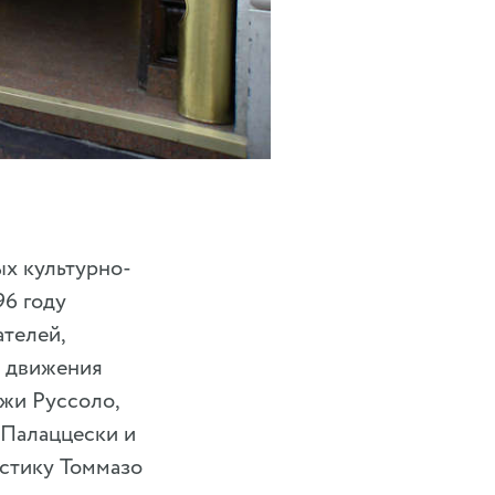
ых культурно-
96 году
ателей,
й движения
жи Руссоло,
 Палаццески и
истику Томмазо