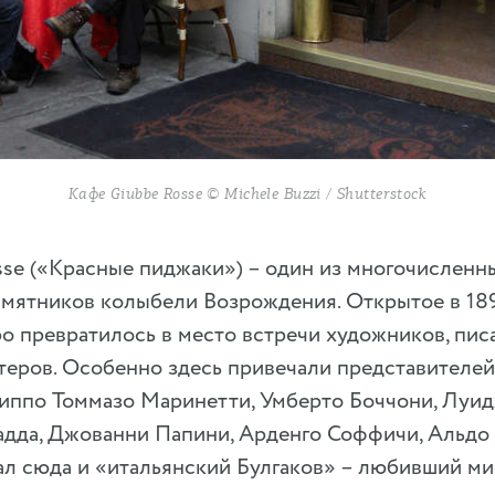
Кафе Giubbe Rosse © Michele Buzzi / Shutterstock
se («Красные пиджаки») – один из многочисленн
амятников колыбели Возрождения. Открытое в 18
о превратилось в место встречи художников, пис
теров. Особенно здесь привечали представителе
иппо Томмазо Маринетти, Умберто Боччони, Луид
адда, Джованни Папини, Арденго Соффичи, Альдо
ал сюда и «итальянский Булгаков» – любивший м