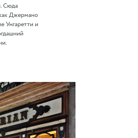
. Сюда
, как Джермано
е Унгаретти и
огдашний
ни.