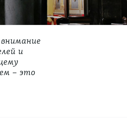
 внимание
елей и
щему
ем – это