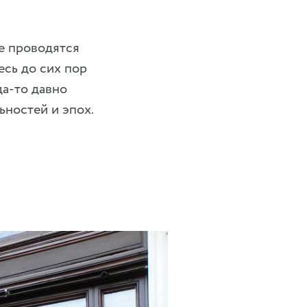
де проводятся
есь до сих пор
да-то давно
ьностей и эпох.