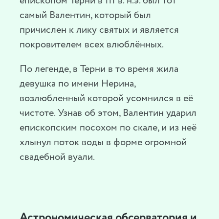
епископом Терни в III в. н.э. был тот
самый Валентин, который был
причислен к лику святых и является
покровителем всех влюблённых.
По легенде, в Терни в то время жила
девушка по имени Нерина,
возлюбленный которой усомнился в её
чистоте. Узнав об этом, Валентин ударил
епископским посохом по скале, и из неё
хлынул поток воды в форме огромной
свадебной вуали.
Астрономическая обсерватория и