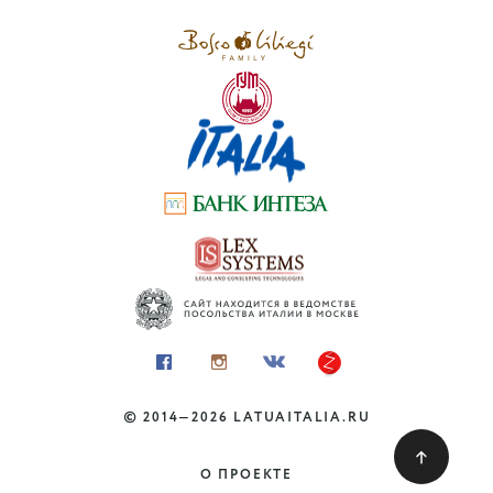
слышали
©
2014—2026
LATUAITALIA.RU
КУДА ПОЕХАТЬ
Фальконерия: соколиная
О ПРОЕКТЕ
охота в Италии