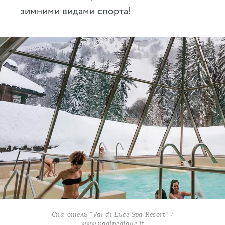
зимними видами спорта!
Спа-отель “Val di Luce Spa Resort” /
www.paginegialle.it