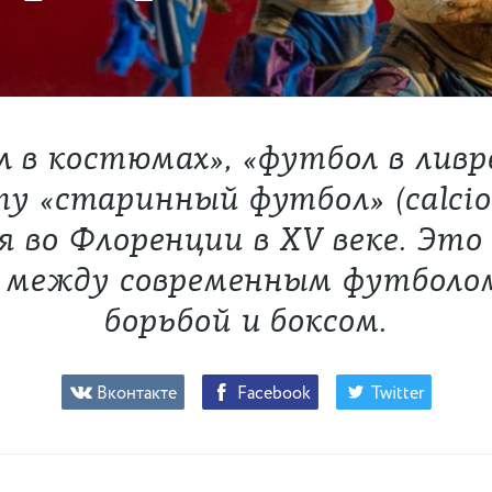
 в костюмах», «футбол в ливр
у «старинный футбол» (calcio 
я во Флоренции в XV веке. Эт
 между современным футболом
борьбой и боксом.
Вконтакте
Facebook
Twitter