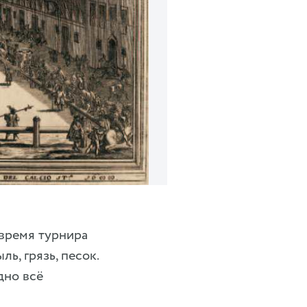
Calcio fiorentino, 1902
 время турнира
ь, грязь, песок.
дно всё