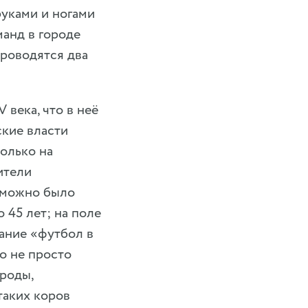
руками и ногами
манд в городе
проводятся два
 века, что в неё
ские власти
только на
ители
» можно было
 45 лет; на поле
ание «футбол в
о не просто
роды,
таких коров