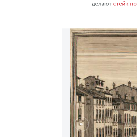
делают
стейк п