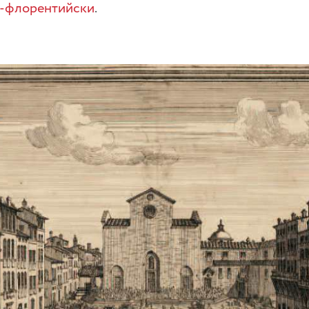
о-флорентийски
.