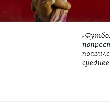
«Футбол
попрост
появилс
среднее