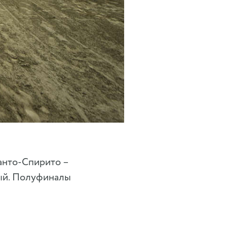
Санто-Спирито –
ный. Полуфиналы