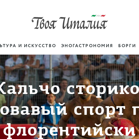
ЬТУРА И ИСКУССТВО
ЭНОГАСТРОНОМИЯ
БОРГИ
Кальчо сторико
овавый спорт 
флорентийски