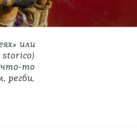
еях» или
storico)
о что-то
, регби,