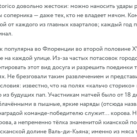
storico довольно жестоки: можно наносить удары 
 соперника — даже тех, кто не владеет мячом. Ко
ой от каждого из главных кварталов; каждый год 
инал.
ак популярна во Флоренции во второй половине XV
не на каждой улице. Из-за частых потасовок город
тировать этот вид досуга и разрешить поединки 
х. Не брезговали таким развлечением и представ
словия: известно, что на полях «кальчо сторико
о из будущих пап. Участникам матчей было от 18 до
блачёнными в пышные, яркие наряды (отсюда назв
 наградой команде-победителю служит… корова. Н
рова, а непременно тёлка знаменитой кианской по
сканской долине Валь-ди-Кьяна; именно из мяса 