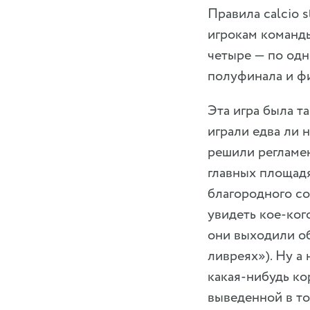
Правила calcio 
игрокам команды
четыре — по одн
полуфинала и ф
Эта игра была т
играли едва ли 
решили регламен
главных площадя
благородного со
увидеть кое-ког
они выходили о
ливреях»). Ну а
какая-нибудь ко
выведенной в то