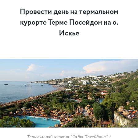
Провести день на термальном
курорте Терме Посейдон на о.
Искье
Термальный курорт “Сады Посейдона” /