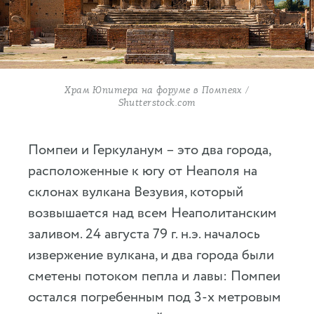
Храм Юпитера на форуме в Помпеях /
Shutterstock.com
Помпеи и Геркуланум – это два города,
расположенные к югу от Неаполя на
склонах вулкана Везувия, который
возвышается над всем Неаполитанским
заливом. 24 августа 79 г. н.э. началось
извержение вулкана, и два города были
сметены потоком пепла и лавы: Помпеи
остался погребенным под 3-х метровым