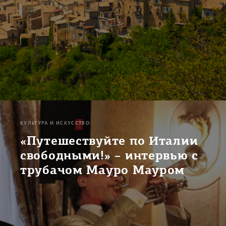
КУЛЬТУРА И ИСКУССТВО
«Путешествуйте по Италии
свободными!» – интервью с
трубачом Мауро Мауром