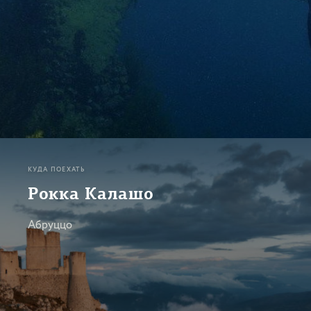
КУДА ПОЕХАТЬ
Рокка Калашо
Абруццо