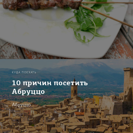
КУДА ПОЕХАТЬ
10 причин посетить
Абруццо
Абруццо