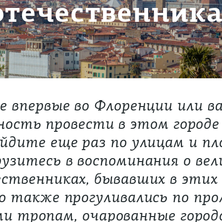
отечественник
не впервые во Флоренции или в
ость провести в этом городе
ойдите еще раз по улицам и п
рузитесь в воспоминания о вел
ственниках, бывавших в этих
о также прогуливались по пр
и тропам, очарованные городо