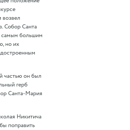
ущее положение
нкурсе
и возвел
в. Собор Санта
ал самым большим
, но их
недостроенным
й частью он был
льный герб
обор Санта-Мария
иколая Никитича
обы поправить