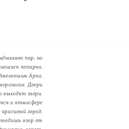
ыдыхают пар; но
бившись попарно,
обмелевшим Арно,
вероногих. Двери
ю выходят звери.
тся в атмосфере
 красивый город,
отводишь взор от