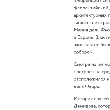
Флоренции все 
флорентийской 
архитектурных 
гигантское стро
Мария дель Фьор
в Европе. Влас
замыслы не были
собором.
Смотря на интер
построен на ср
расположился на
дель Фьоре.
История связей
Демидова, котор