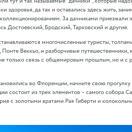
ли тут и так называемые “дачники”, которые над
ки здоровья, да так и оставались здесь жить, зани
 коллекционированием. За дачниками приезжали э
сь Достоевский, Бродский, Тарковский и другие.
останавливаются многочисленные туристы, толпам
 Понте Веккьо, и разборчивые путешественники, 
не только связь с общемировым прошлым, но и с
тановились во Флоренции, начните свою прогулку
и состоит из трех элементов – самого собора С
рия с золотыми вратами Рая Гиберти и колокольн