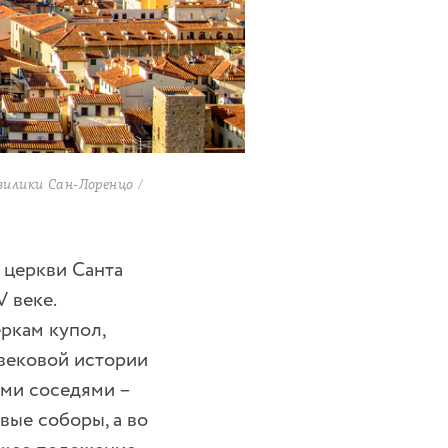
илики Сан-Лоренцо /
 церкви Санта
 веке.
ркам купол,
вековой истории
ми соседями –
вые соборы, а во