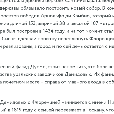
еще стояла древняя церковь Санта-Репарата. Вед
державы обязывало построить новый собор. В ко
проектов победил Арнольфо ди Камбио, который 
ение длиной 153, шириной 38 и высотой 107 метро
е был построен в 1434 году, и на тот момент ст
ти Сиены сделали попытку переплюнуть Флоренцию
 реализованы, а город и по сей день остается с 
есный фасад Дуомо, стоит вспомнить, что больше
едства уральских заводчиков Демидовых. Их фами
 почетном месте – справа от главного входа в с
 Демидовых с Флоренцией начинается с имени Н
ый в 1819 году с семьей переезжает в Тоскану, чт