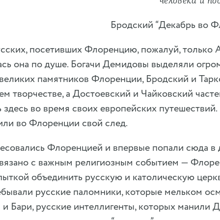
человека и п
Бродский “Декабрь во Ф
усских, посетивших Флоренцию, пожалуй, только 
сь она по душе. Богачи Демидовы выделяли огро
 великих памятников Флоренции, Бродский и Тарк
оем творчестве, а Достоевский и Чайковский част
 здесь во время своих европейских путешествий. 
или во Флоренции свой след.
ресовались Флоренцией и впервые попали сюда в 
связано с важным религиозным событием — Флоре
ыткой объединить русскую и католическую церкви
бывали русские паломники, которые мельком осм
 и Бари, русские интеллигенты, которых манили Д