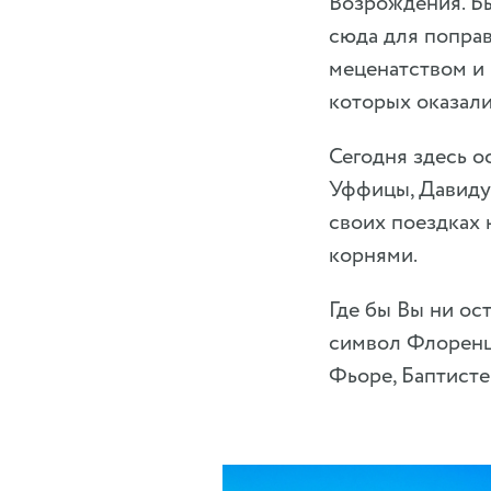
Возрождения. Бы
сюда для поправ
меценатством и
которых оказали
Сегодня здесь 
Уффицы, Давиду,
своих поездках 
корнями.
Где бы Вы ни ос
символ Флоренци
Фьоре, Баптисте