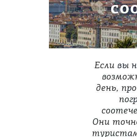
со
Если вы 
возможн
день, пр
пог
соотече
Они точн
туристам