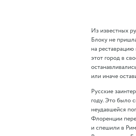
Из известных р
Блоку не пришла
на реставрацию
этот город в св
останавливались
или иначе остав
Русские заинте
году. Это было 
неудавшейся поп
Флоренции пере
и спешили в Рим