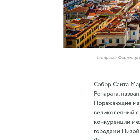
Панорама Флоренции
Собор Санта Мар
Репарата, назва
Поражающие мас
великолепный с
конкуренции ме
городами Пизой,