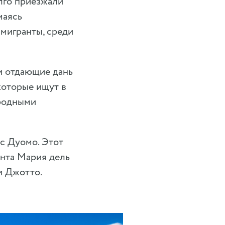
олго приезжали
маясь
мигранты, среди
и отдающие дань
которые ищут в
 родными
 с Дуомо. Этот
анта Мария дель
и Джотто.