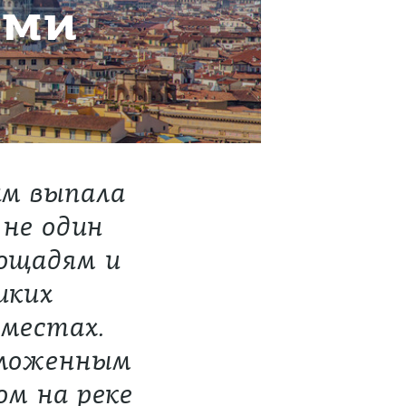
ами
ам выпала
 не один
лощадям и
иких
 местах.
оложенным
м на реке