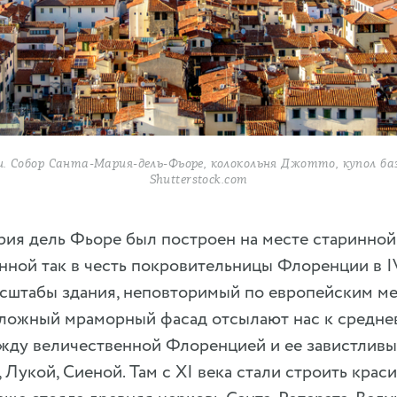
. Собор Санта-Мария-дель-Фьоре, колокольня Джотто, купол баз
Shutterstock.com
ия дель Фьоре был построен на месте старинной
ннной так в честь покровительницы Флоренции в IV
штабы здания, неповторимый по европейским ме
ложный мраморный фасад отсылают нас к средне
жду величественной Флоренцией и ее завистливы
 Лукой, Сиеной. Там с XI века стали строить краси