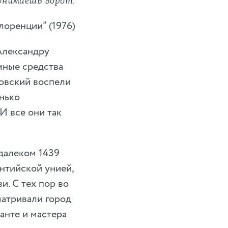
однимаешь ворот.
лоренции” (1976)
Александру
мные средства
овский воспели
енько
И все они так
далеком 1439
нтийской унией,
. С тех пор во
атривали город
анте и мастера