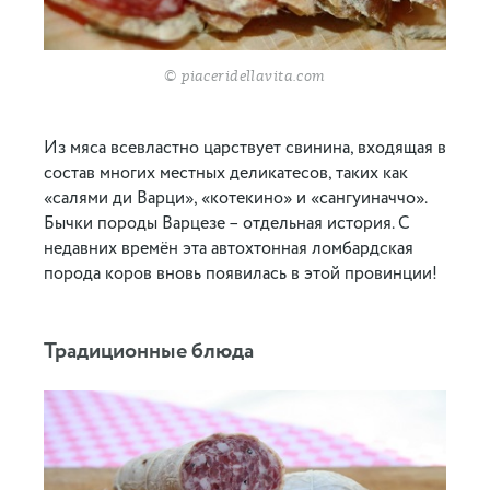
© piaceridellavita.com
Из мяса всевластно царствует свинина, входящая в
состав многих местных деликатесов, таких как
«салями ди Варци», «котекино» и «сангуиначчо».
Бычки породы Варцезе – отдельная история. С
недавних времён эта автохтонная ломбардская
порода коров вновь появилась в этой провинции!
Традиционные блюда