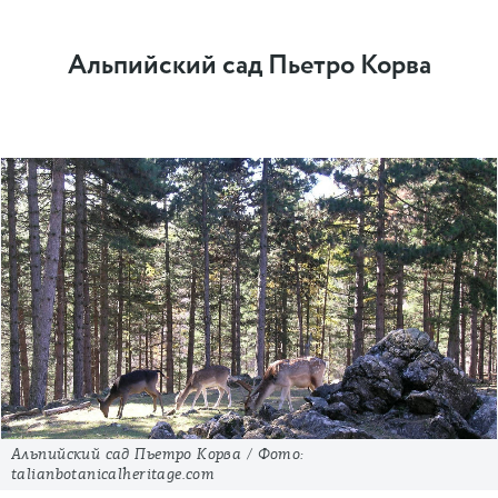
Альпийский сад Пьетро Корва
Альпийский сад Пьетро Корва / Фото:
talianbotanicalheritage.com