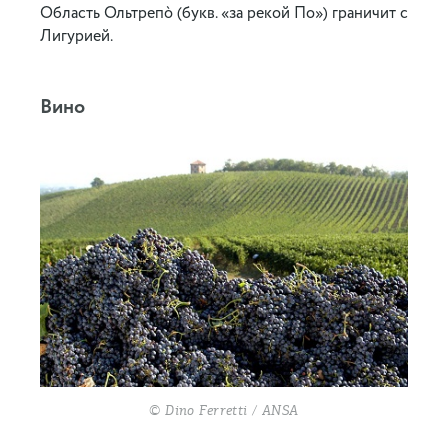
Область Ольтрепò (букв. «за рекой По») граничит с
Лигурией.
Вино
© Dino Ferretti / ANSA