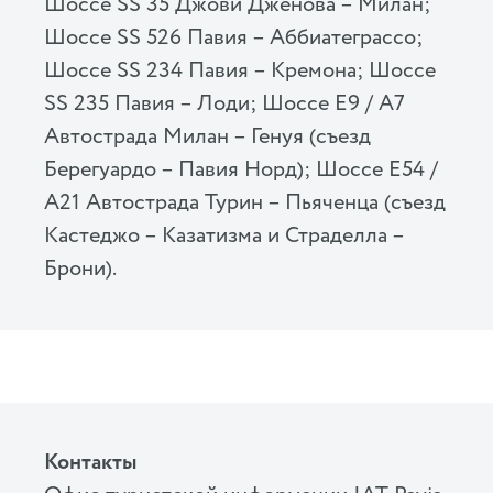
Шоссе SS 35 Джови Дженова – Милан;
Шоссе SS 526 Павия – Аббиатеграссо;
Шоссе SS 234 Павия – Кремона; Шоссе
SS 235 Павия – Лоди; Шоссе E9 / A7
Автострада Милан – Генуя (съезд
Берегуардо – Павия Норд); Шоссе E54 /
A21 Автострада Турин – Пьяченца (съезд
Кастеджо – Казатизма и Страделла –
Брони).
Контакты