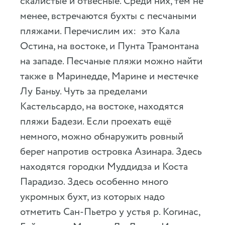
скалистые и отвесные. Среди них, тем не
менее, встречаются бухты с песчаными
пляжами. Перечислим их: это Кала
Остина, на востоке, и Пунта Трамонтана
на западе. Песчаные пляжи можно найти
также в Маринедде, Марине и местечке
Лу Баньу. Чуть за пределами
Кастельсардо, на востоке, находятся
пляжи Бадези. Если проехать ещё
немного, можно обнаружить ровный
берег напротив островка Азинара. Здесь
находятся городки Муддидза и Коста
Парадизо. Здесь особенно много
укромных бухт, из которых надо
отметить Сан-Пьетро у устья р. Когинас,