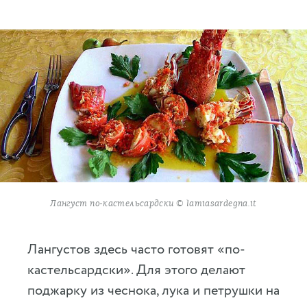
Лангуст по-кастельсардски © lamiasardegna.it
Лангустов здесь часто готовят «по-
кастельсардски». Для этого делают
поджарку из чеснока, лука и петрушки на