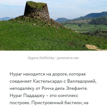
Нураги Паддаджу / panoramio.com
Нураг находится на дороге, которая
соединяет Кастельсардо с Валледорией,
неподалёку от Рочча дель Элефанте.
Нураг Паддаджу – это комплекс
построек. Пристроенный бастион, на