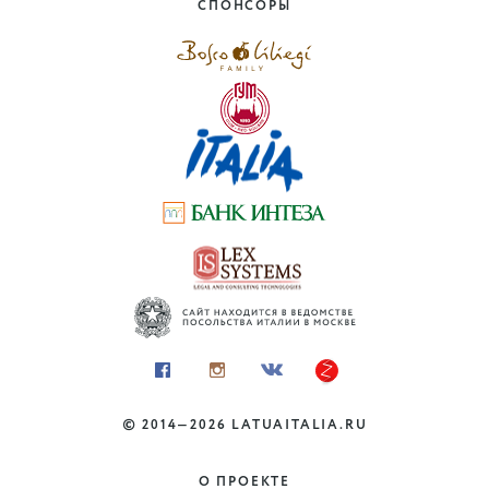
Капрезе до Рима с
СПОНСОРЫ
Микеланджело
Тоскана, Лацио
©
2014—2026
LATUAITALIA.RU
КУДА ПОЕХАТЬ
Термы Тосканы: от
О ПРОЕКТЕ