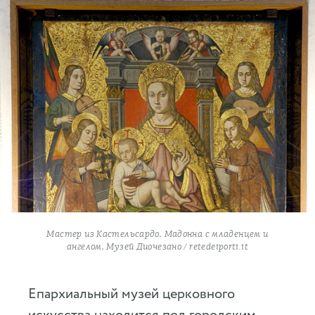
Мастер из Кастельсардо, Мадонна с младенцем и
ангелом, Музей Диочезано / retedeiporti.it
Епархиальный музей церковного