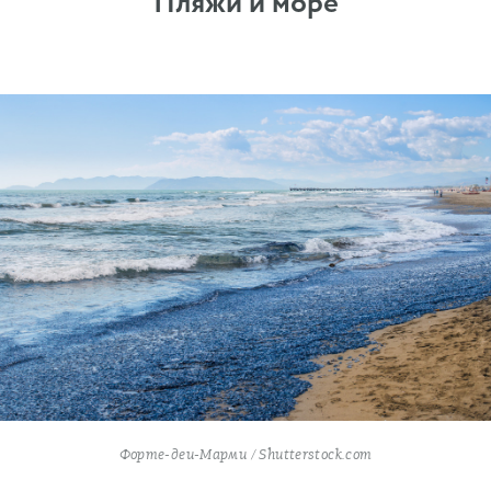
Пляжи и море
Форте-деи-Марми / Shutterstock.com