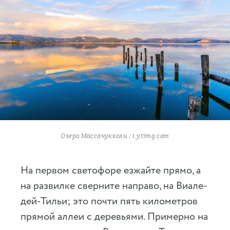
Озеро Массачукколи / i.ytimg.com
На первом светофоре езжайте прямо, а
на развилке сверните направо, на Виале-
дей-Тильи; это почти пять километров
прямой аллеи с деревьями. Примерно на