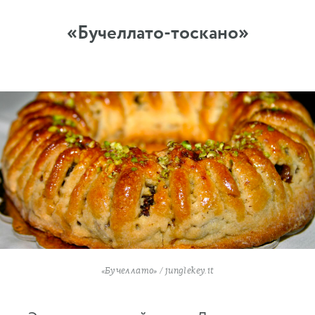
«Бучеллато-тоскано»
«Бучеллато» / junglekey.it