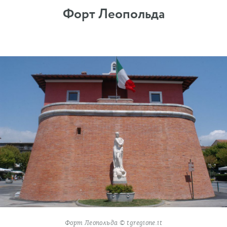
Форт Леопольда
Форт Леопольда © tgregione.it