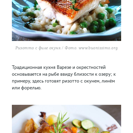
Ризотто с филе окуня / Фото: www.buonissimo.org
Традиционная кухня Варезе и окрестностей
основывается на рыбе ввиду близости к озеру; к
примеру, здесь готовят ризотто с окунем, линём
или форелью.