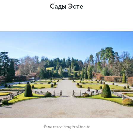
Сады Эсте
© varesecittagiardino.it