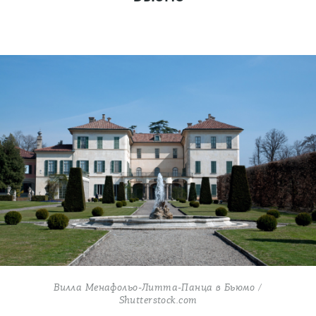
Вилла Менафольо-Литта-Панца в Бьюмо /
Shutterstock.com