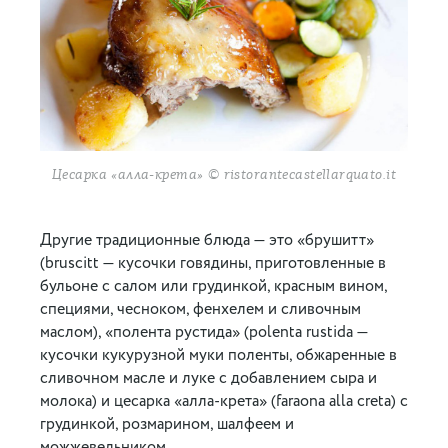
Цесарка «алла-крета» © ristorantecastellarquato.it
Другие традиционные блюда — это «брушитт»
(bruscitt — кусочки говядины, приготовленные в
бульоне с салом или грудинкой, красным вином,
специями, чесноком, фенхелем и сливочным
маслом), «полента рустида» (polenta rustida —
кусочки кукурузной муки поленты, обжаренные в
сливочном масле и луке с добавлением сыра и
молока) и цесарка «алла-крета» (faraona alla creta) с
грудинкой, розмарином, шалфеем и
можжевельником.