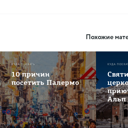
Похожие мат
КУДА ПОЕХАТЬ
КУДА ПОЕХА
10 причин
Свят
посетить Палермо
церк
приют
Альп