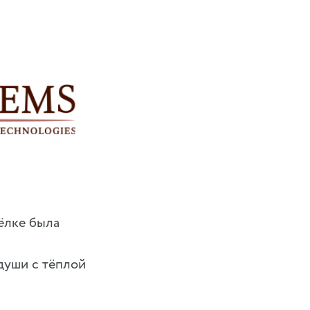
ёлке была
души с тёплой