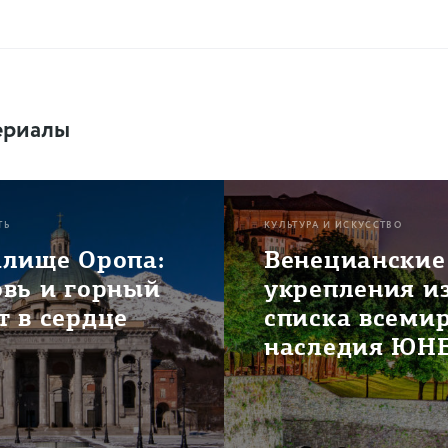
ериалы
ТЬ
КУЛЬТУРА И ИСКУССТВО
илище Оропа:
Венецианские
овь и горный
укрепления и
 в сердце
списка всеми
наследия ЮН