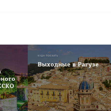
КУДА ПОЕХАТЬ
Выходные в Рагузе
з
рного
ЕСКО