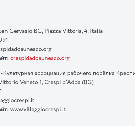
San Gervasio BG, Piazza Vittoria, 4, Italia
991
spidaddaunesco.org
йт:
crespidaddaunesco.org
» -Культурная ассоциация рабочего посёлка Кресп
Vittorio Veneto 1, Crespi d’Adda (BG)
1
aggiocrespi.it
йт:
www.villaggiocrespi.it