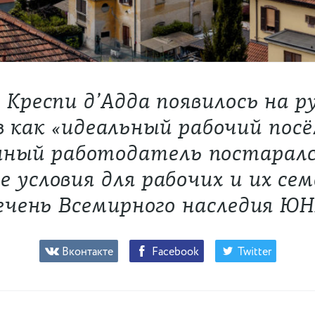
 Креспи д’Адда появилось на р
в как «идеальный рабочий посёл
нный работодатель постаралс
 условия для рабочих и их сем
ечень Всемирного наследия Ю
Вконтакте
Facebook
Twitter