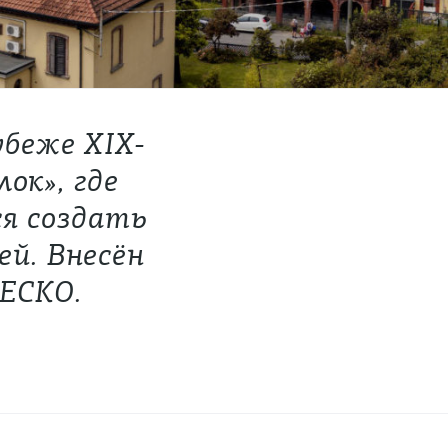
убеже XIX-
ок», где
я создать
ей. Внесён
НЕСКО.