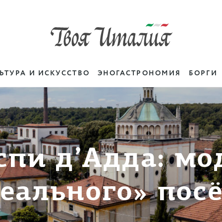
ЬТУРА И ИСКУССТВО
ЭНОГАСТРОНОМИЯ
БОРГИ
спи д’Адда: мо
еального» пос