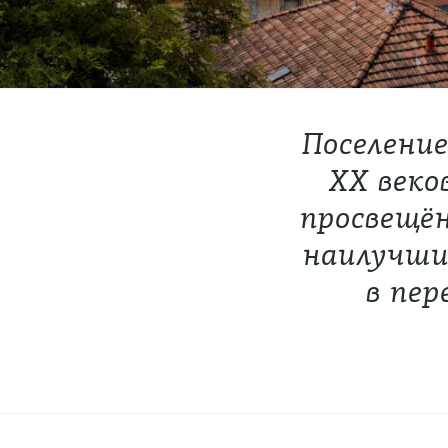
Поселение
XX веко
просвещё
наилучшие
в пер