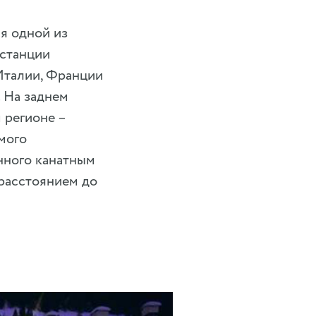
ся одной из
 станции
Италии, Франции
 На заднем
 регионе –
мого
нного канатным
 расстоянием до