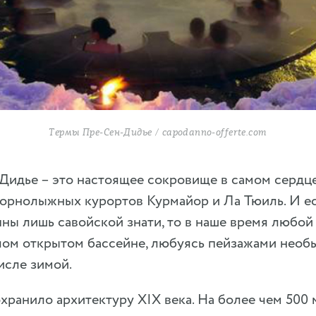
Термы Пре-Сен-Дидье / capodanno-offerte.com
Дидье – это настоящее сокровище в самом сердце
 горнолыжных курортов Курмайор и Ла Тюиль. И ес
ны лишь савойской знати, то в наше время любой
плом открытом бассейне, любуясь пейзажами нео
числе зимой.
хранило архитектуру XIX века. На более чем 500 