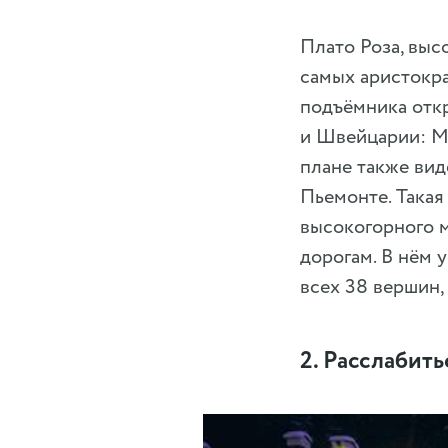
Плато Роза, выс
самых аристокр
подъёмника отк
и Швейцарии: Ма
плане также вид
Пьемонте. Такая
высокогорного 
дорогам. В нём 
всех 38 вершин,
2. Расслабит