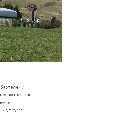
-Бартелеми,
 для школьных
дения
 к услугам