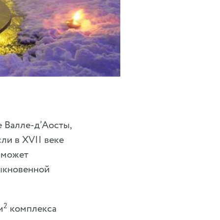
 Валле-д’Аосты,
ли в XVII веке
 может
быкновенной
2
м
комплекса