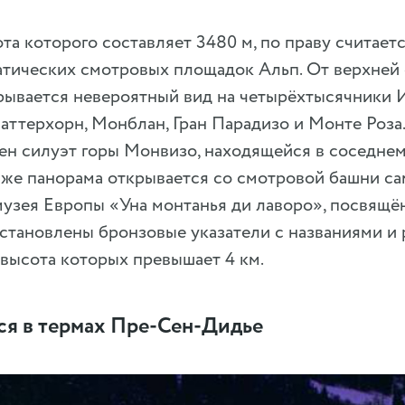
ота которого составляет 3480 м, по праву считает
атических смотровых площадок Альп. От верхней
рывается невероятный вид на четырёхтысячники 
ттерхорн, Монблан, Гран Парадизо и Монте Роза.
ен силуэт горы Монвизо, находящейся в соседнем
 же панорама открывается со смотровой башни са
музея Европы «Уна монтанья ди лаворо», посвящё
установлены бронзовые указатели с названиями и
 высота которых превышает 4 км.
ься в термах Пре-Сен-Дидье