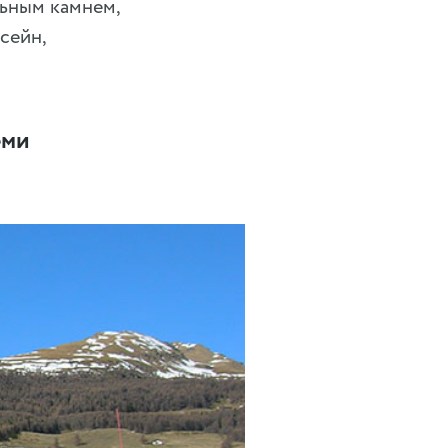
ьным камнем,
сейн,
еми