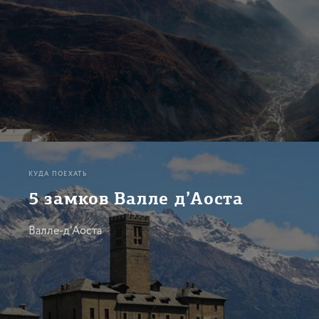
КУДА ПОЕХАТЬ
5 замков Валле д’Аоста
Валле-д’Аоста