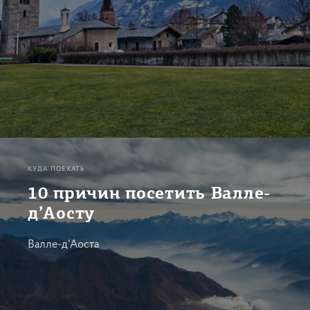
КУДА ПОЕХАТЬ
10 причин посетить Валле-
д’Аосту
Валле-д’Аоста