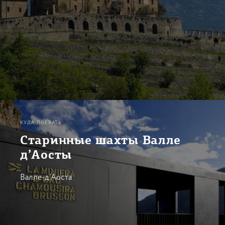
КУДА ПОЕХАТЬ
Старинные шахты Валле
д’Аосты
Валле-д’Аоста