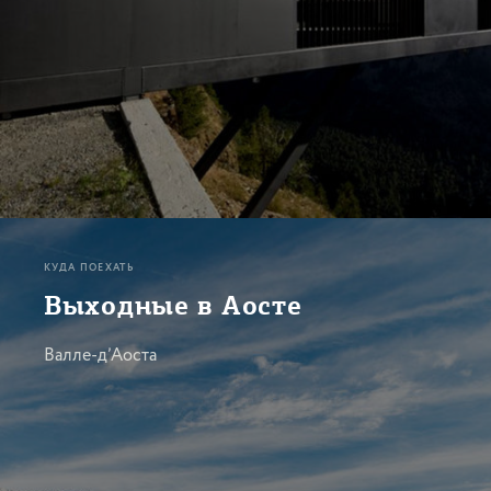
КУДА ПОЕХАТЬ
Выходные в Аосте
Валле-д’Аоста