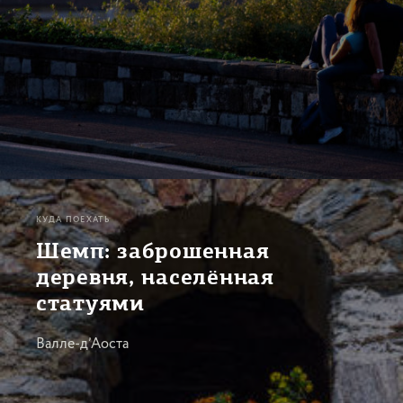
КУДА ПОЕХАТЬ
Шемп: заброшенная
деревня, населённая
статуями
Валле-д’Аоста