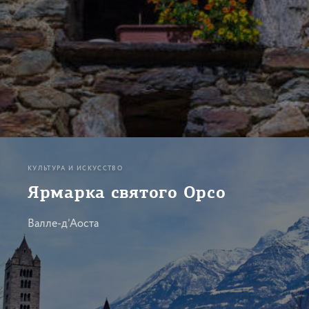
КУЛЬТУРА И ИСКУССТВО
Ярмарка святого Орсо
Валле-д’Аоста