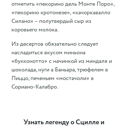
отметить «пекорино дель Монте Поро»,
«пекорино кротонезе», «качоркавалло
Силано» – полутвердый сыр из
коровьего молока.
Из десертов обязательно следует
насладиться вкусом миньона
«букконотто» с начинкой из миндаля и
шоколада, нуги а Баньара, трюфелем в
Пиццо, печеньем «мостачоли» в
Сориано-Калабро.
Узнать легенду о Сцилле и