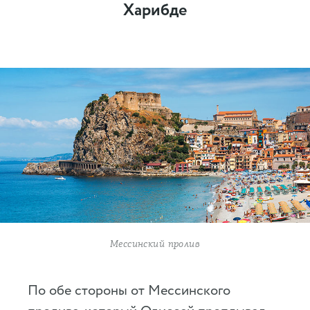
Харибде
Мессинский пролив
По обе стороны от Мессинского