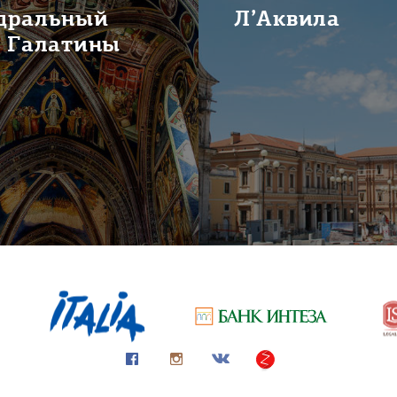
дральный
Л’Аквила
р Галатины