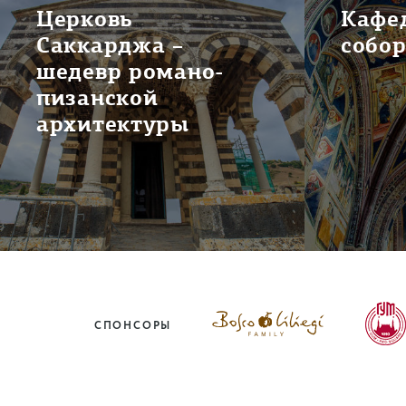
Церковь
Кафе
Саккарджа –
собо
шедевр романо-
пизанской
архитектуры
СПОНСОРЫ