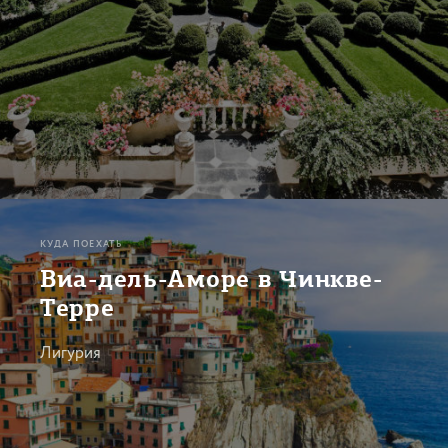
КУДА ПОЕХАТЬ
Виа-дель-Аморе в Чинкве-
Терре
Лигурия