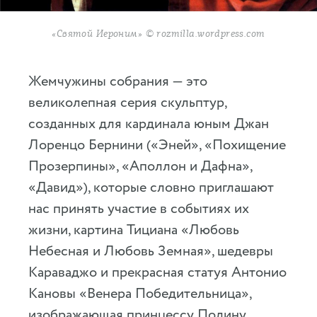
«Святой Иероним» © rozmilla.wordpress.com
Жемчужины собрания — это
великолепная серия скульптур,
созданных для кардинала юным Джан
Лоренцо Бернини («Эней», «Похищение
Прозерпины», «Аполлон и Дафна»,
«Давид»), которые словно приглашают
нас принять участие в событиях их
жизни, картина Тициана «Любовь
Небесная и Любовь Земная», шедевры
Караваджо и прекрасная статуя Антонио
Кановы «Венера Победительница»,
изображающая принцессу Полину