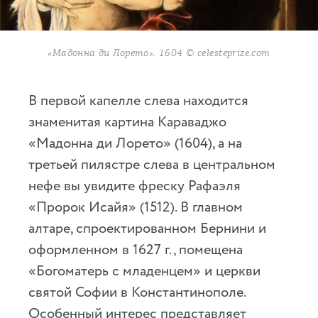
«Мадонна ди Лорето». 1604 © celesteprize.com
В первой капелле слева находится
знаменитая картина Караваджо
«Мадонна ди Лорето» (1604), а на
третьей пилястре слева в центральном
нефе вы увидите фреску Рафаэля
«Пророк Исайя» (1512). В главном
алтаре, спроектированном Бернини и
оформленном в 1627 г., помещена
«Богоматерь с младенцем» и церкви
святой Софии в Константинополе.
Особенный интерес представляет