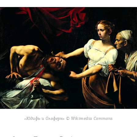
«Юдифь и Олоферн» © Wikimedia Commons