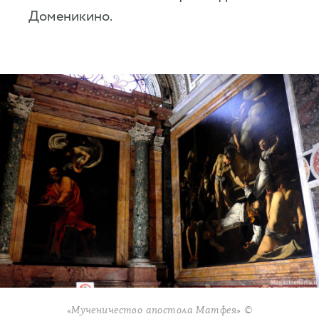
Доменикино.
«Мученичество апостола Матфея» ©