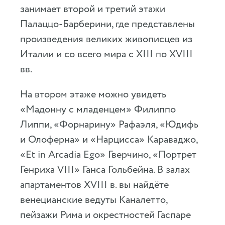
занимает второй и третий этажи
Палаццо-Барберини, где представлены
произведения великих живописцев из
Италии и со всего мира с XIII по XVIII
вв.
На втором этаже можно увидеть
«Мадонну с младенцем» Филиппо
Липпи, «Форнарину» Рафаэля, «Юдифь
и Олоферна» и «Нарцисса» Караваджо,
«Et in Arcadia Ego» Гверчино, «Портрет
Генриха VIII» Ганса Гольбейна. В залах
апартаментов XVIII в. вы найдёте
венецианские ведуты Каналетто,
пейзажи Рима и окрестностей Гаспаре