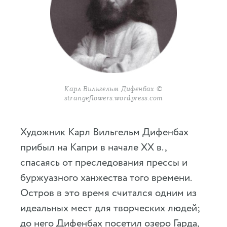
Карл Вильгельм Дифенбах ©
strangeflowers.wordpress.com
Художник Карл Вильгельм Дифенбах
прибыл на Капри в начале XX в.,
спасаясь от преследования прессы и
буржуазного ханжества того времени.
Остров в это время считался одним из
идеальных мест для творческих людей;
до него Дифенбах посетил озеро Гарда,