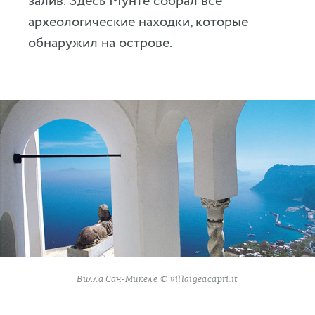
залив. Здесь Мунте собрал все
археологические находки, которые
обнаружил на острове.
Вилла Сан-Микеле © villaigeacapri.it