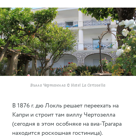
Вилла Чертозелла © Hotel La Certosella
В 1876 г. дю Локль решает переехать на
Капри и строит там виллу Чертозелла
(сегодня в этом особняке на виа-Трагара
находится роскошная гостиница).