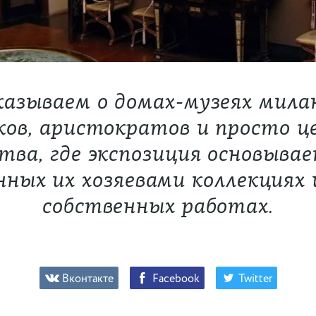
казываем о домах-музеях мила
ков, аристократов и просто ц
тва, где экспозиция основыва
нных их хозяевами коллекциях 
собственных работах.
Вконтакте
Facebook
Twitter