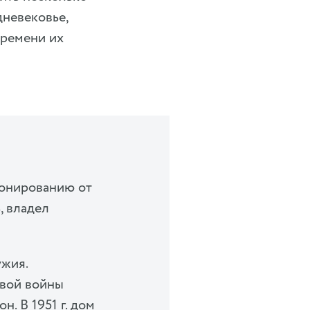
невековье,
времени их
онированию от
, владел
ужия.
овой войны
. В 1951 г. дом