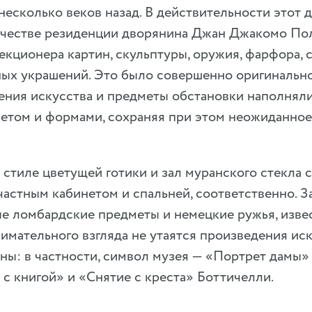
несколько веков назад. В действительности этот 
 качестве резиденции дворянина Джан Джакомо По
екционера картин, скульптуры, оружия, фарфора, с
ных украшений. Это было совершенно оригинальн
ения искусства и предметы обстановки наполняли
ветом и формами, сохраняя при этом неожиданное
 стиле цветущей готики и зал муранского стекла
астным кабинетом и спальней, соответственно. З
ые ломбардские предметы и немецкие ружья, изве
нимательного взгляда не утаятся произведения иск
ы: в частности, символ музея — «Портрет дамы»
с книгой» и «Снятие с креста» Боттичелли.