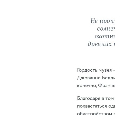
Не проп
солне
охотни
древних 
Гордость музея 
Джованни Беллин
конечно, Франче
Благодаря в то
похвастаться од
обустройством с