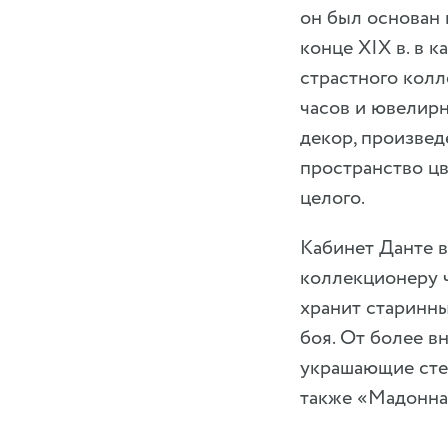
он был основан 
конце XIX в. в
страстного колл
часов и ювелир
декор, произвед
пространство ц
целого.
Кабинет Данте в
коллекционеру ч
хранит старинн
боя. От более в
украшающие стен
также «Мадонна 