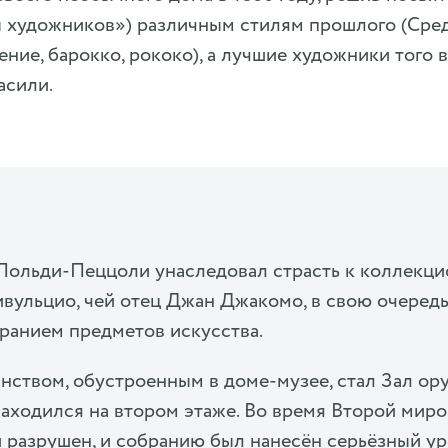
ы художников») различным стилям прошлого (Сред
ние, барокко, рококо), а лучшие художники того 
асили.
ольди-Пеццоли унаследовал страсть к коллекци
ивульцио, чей отец Джан Джакомо, в свою очередь
ранием предметов искусства.
ством, обустроенным в доме-музее, стал Зал ор
аходился на втором этаже. Во время Второй мир
 разрушен, и собранию был нанесён серьёзный урон