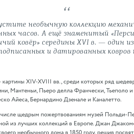
устите необычную коллекцию механи
чных часов. А ещё знаменитый «Перс
чий ковёр» середины XVI в. — один и
подписанных и датированных ковров 
– картины XIV-XVIII вв., среди которых ряд шеде
и, Мантеньи, Пьеро делла Франчески, Тьеполо и 
ско Айеса, Бернардино Дзенале и Каналетто.
м числе щедрым пожертвованиям музей Польди-П
ной из лучших коллекций в Европе. Джан Джаком
воего необычного дома в 1850 году, решив посвя