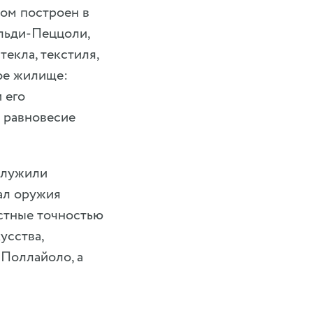
дом построен в
льди-Пеццоли,
текла, текстиля,
ое жилище:
 его
 равновесие
 служили
ал оружия
стные точностью
усства,
 Поллайоло, а