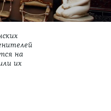
нских
енителей
ется на
или их