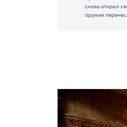
снова открыл св
оружия перенесл