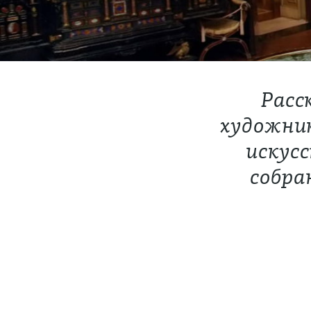
Расс
художни
искусс
собра