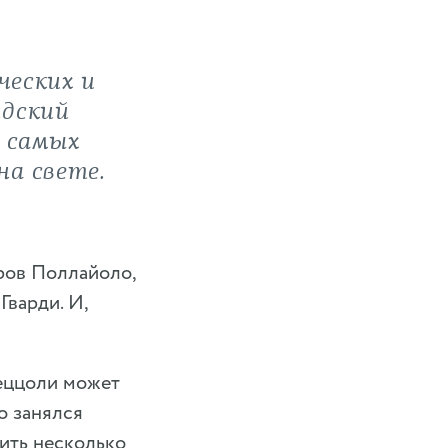
ческих и
идский
з самых
на свете.
вров Поллайоло,
Гварди. И,
еццоли может
о занялся
тить несколько