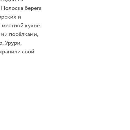
. Полоска берега
орских и
 местной кухне.
ими посёлками,
, Урури,
охранили свой