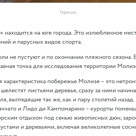
Термоли
» находится на юге города. Это излюбленное мес
ний и парусных видов спорта.
ли не пустуют и по окончании пляжного сезона. Е
авная точка для исследования территории Молиз
я характеристика побережье Молизе – это нетрон
шелестят листьями деревья, сразу за ними начин
ля, выглядящие так же, как и пару столетий назад
аччато и Лидо ди Кампомарино – курорты поменьш
орским отдыхом под сенью живописных дюн, зар
кустами и деревьями, включая великолепные сосн