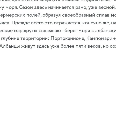
ну моря. Сезон здесь начинается рано, уже весной
ермерских полей, образуя своеобразный сплав м
аев. Прежде всего это отражается, конечно же, на
еские маршруты связывают берег моря с албанск
глубине территории: Портоканноне, Кампомарино
лбанцы живут здесь уже более пяти веков, но с