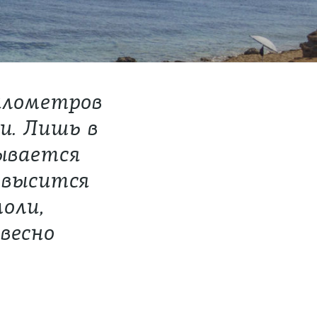
илометров
и. Лишь в
ывается
 высится
оли,
весно