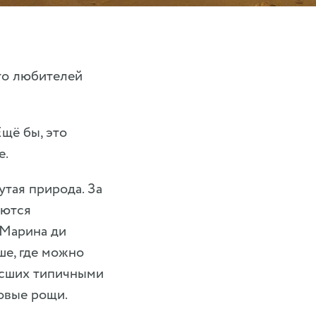
то любителей
щё бы, это
е.
утая природа. За
аются
. Марина ди
е, где можно
осших типичными
овые рощи.