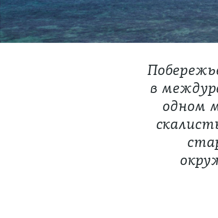
Побережь
в междур
одном 
скалист
ста
окру