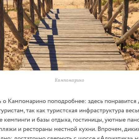
Кампомарино
ь о Кампомарино поподробнее: здесь понравится
уристам, так как туристская инфраструктура весь
е кемпинги и базы отдыха, гостиницы, уютные пан
ляжи и рестораны местной кухни. Впрочем, дики
но: достаточно свернуть с шоссе «Адриатика» н