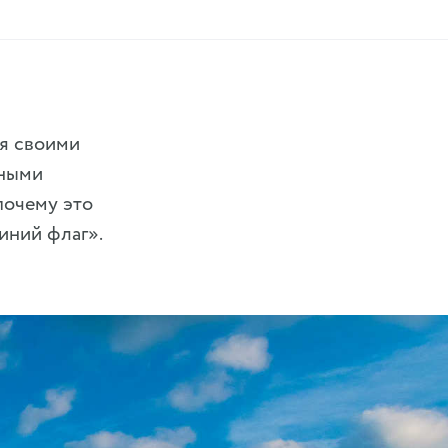
ся своими
вными
почему это
иний флаг».