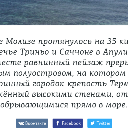
е Молизе протянулось на 35 к
ечье Триньо и Саччоне в Апули
месте равнинный пейзаж прер
ым полуостровом, на котором
ринный городок-крепость Терм
жённый высокими стенами, от
обрывающимися прямо в море.
Вконтакте
Facebook
Twitter