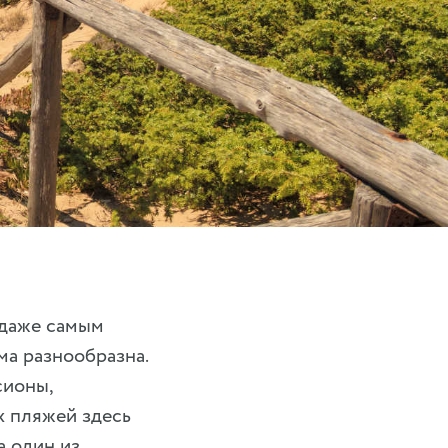
 даже самым
ма разнообразна.
сионы,
х пляжей здесь
а один из