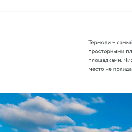
Термоли – самы
просторными пл
площадками. Чис
место не покида