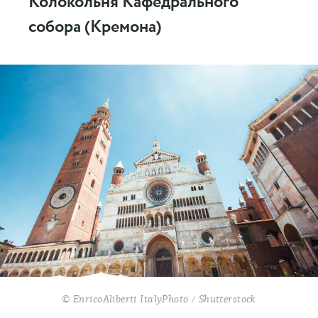
Колокольня Кафедрального
собора (Кремона)
© EnricoAliberti ItalyPhoto / Shutterstock