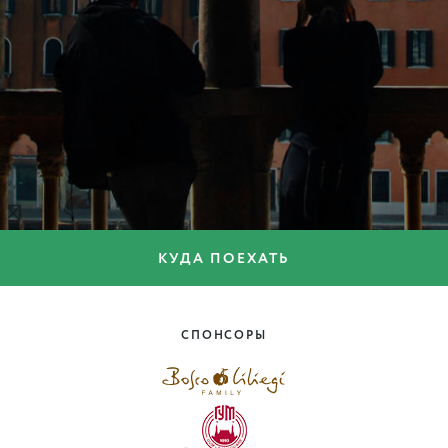
КУДА ПОЕХАТЬ
КУЛЬТУРА И ИСКУССТВО
По Риму с Джан Лоренцо
Бернини
СПОНСОРЫ
Лацио