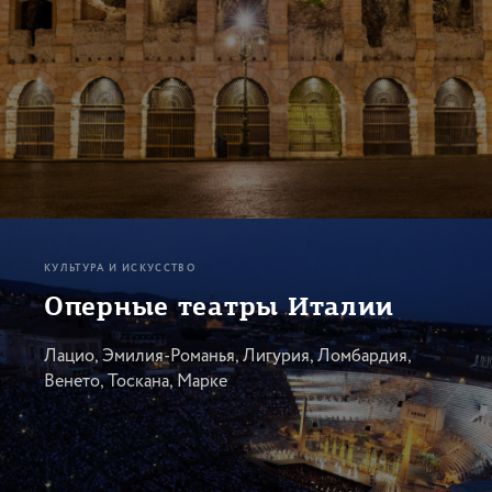
КУЛЬТУРА И ИСКУССТВО
Оперные театры Италии
Лацио, Эмилия-Романья, Лигурия, Ломбардия,
Венето, Тоскана, Марке