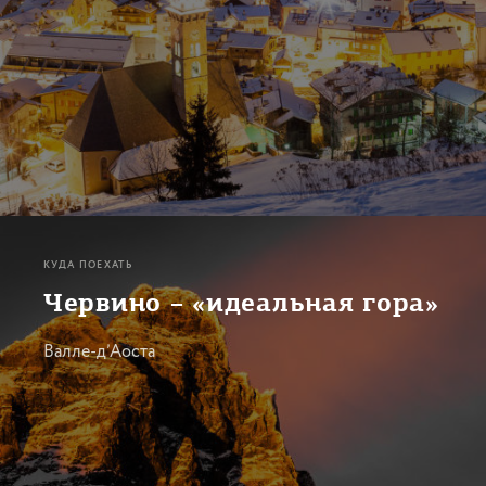
КУДА ПОЕХАТЬ
Червино – «идеальная гора»
Валле-д’Аоста