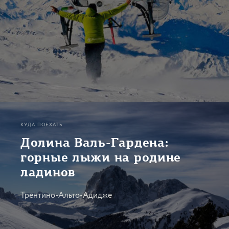
КУДА ПОЕХАТЬ
Долина Валь-Гардена:
горные лыжи на родине
ладинов
Трентино-Альто-Адидже