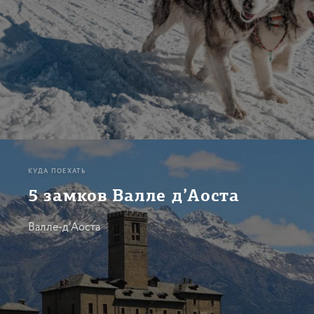
КУДА ПОЕХАТЬ
5 замков Валле д’Аоста
Валле-д’Аоста