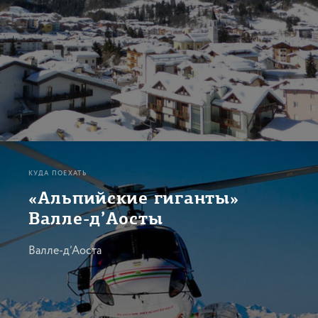
КУДА ПОЕХАТЬ
«Альпийские гиганты»
Валле-д’Аосты
Валле-д’Аоста