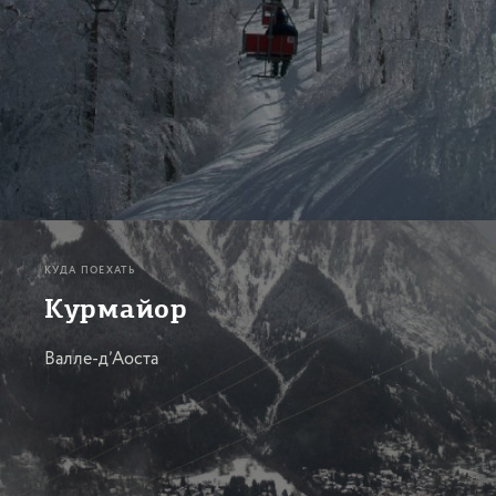
КУДА ПОЕХАТЬ
Курмайор
Валле-д’Аоста