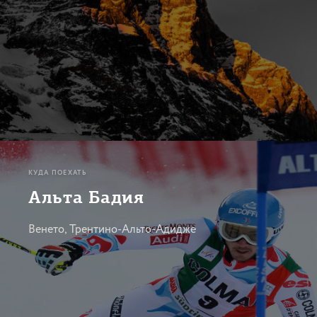
КУДА ПОЕХАТЬ
Альта Бадия
Венето, Трентино-Альто-Адидже