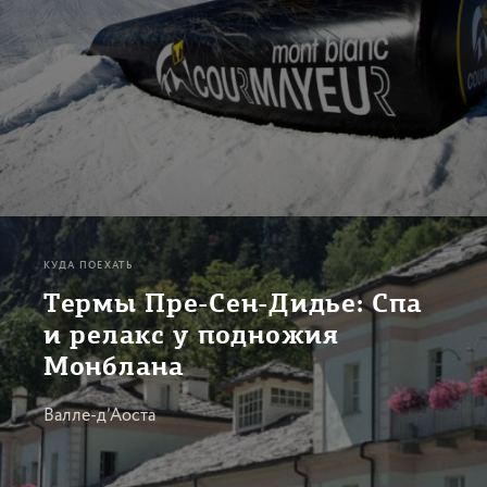
КУДА ПОЕХАТЬ
Термы Пре-Сен-Дидье: Спа
и релакс у подножия
Монблана
Валле-д’Аоста