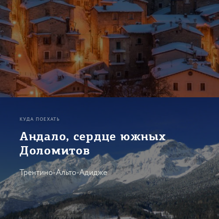
КУДА ПОЕХАТЬ
Андало, сердце южных
Доломитов
Трентино-Альто-Адидже