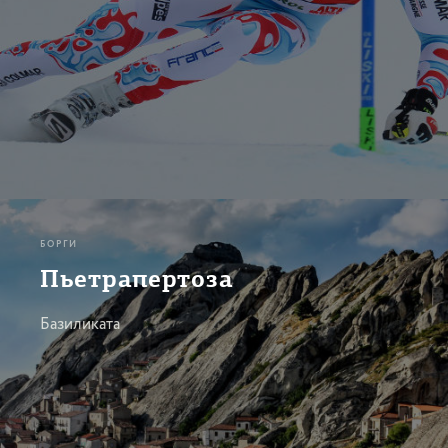
БОРГИ
Пьетрапертоза
Базиликата