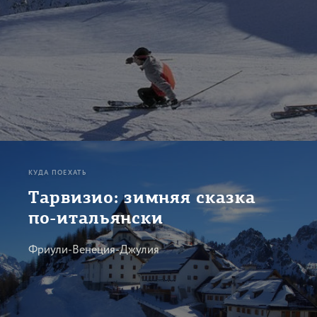
КУДА ПОЕХАТЬ
Тарвизио: зимняя сказка
по-итальянски
Фриули-Венеция-Джулия