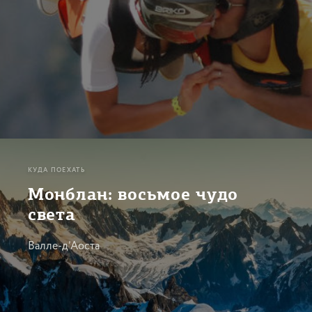
КУДА ПОЕХАТЬ
Монблан: восьмое чудо
света
Валле-д’Аоста