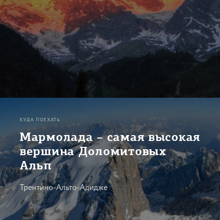
КУДА ПОЕХАТЬ
Мармолада – самая высокая
вершина Доломитовых
Альп
Трентино-Альто-Адидже