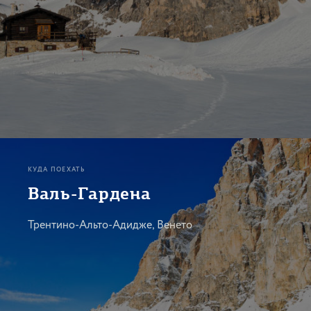
КУДА ПОЕХАТЬ
Валь-Гардена
Трентино-Альто-Адидже, Венето