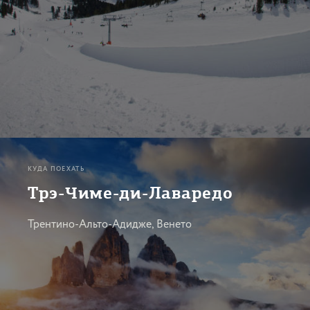
КУДА ПОЕХАТЬ
Трэ-Чиме-ди-Лаваредо
Трентино-Альто-Адидже, Венето