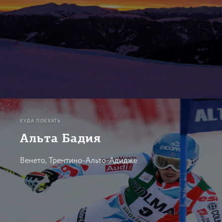
КУДА ПОЕХАТЬ
Альта Бадия
Венето, Трентино-Альто-Адидже