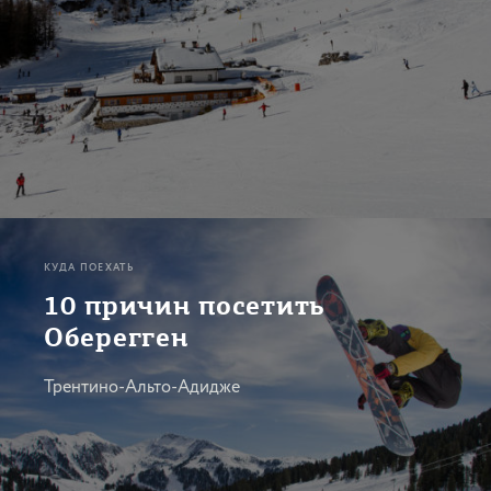
КУДА ПОЕХАТЬ
10 причин посетить
Оберегген
Трентино-Альто-Адидже