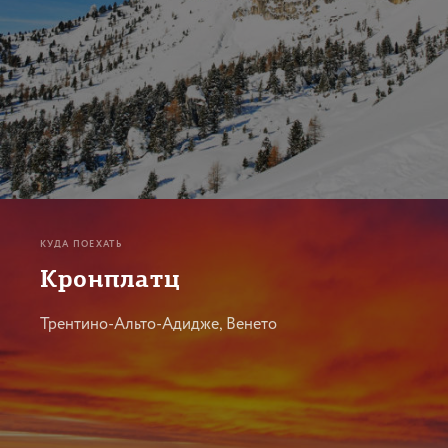
КУДА ПОЕХАТЬ
Кронплатц
Трентино-Альто-Адидже, Венето