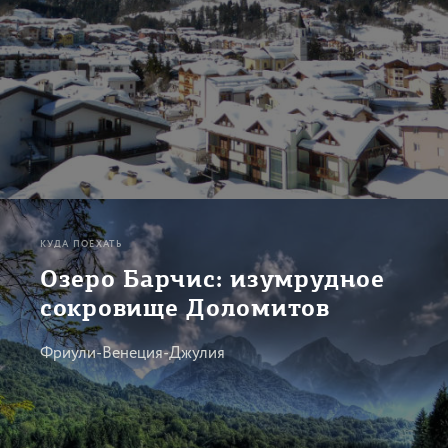
КУДА ПОЕХАТЬ
Озеро Барчис: изумрудное
сокровище Доломитов
Фриули-Венеция-Джулия