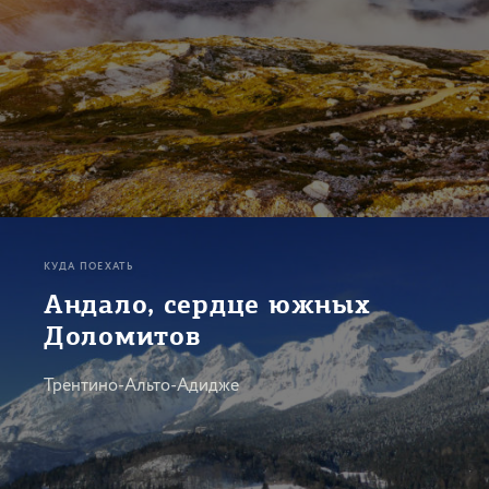
КУДА ПОЕХАТЬ
Андало, сердце южных
Доломитов
Трентино-Альто-Адидже