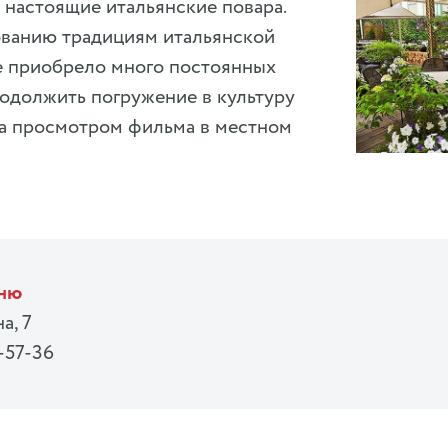
настоящие итальянские повара.
ованию традициям итальянской
е приобрело много постоянных
одолжить погружение в культуру
а просмотром фильма в местном
еню
а, 7
-57-36