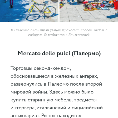
В Палермо блошиный рынок проходит совсем рядом с
собором © trabantos / Shutterstock
Mercato delle pulci (Палермо)
Торговцы секонд-хендом,
обосновавшиеся в железных ангарах,
развернулись в Палермо после второй
мировой войны. Здесь можно было
купить старинную мебель, предметы
интерьера, итальянский и сицилийский
антиквариат. Рынок находится