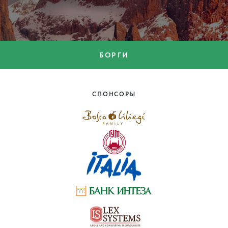
БОРГИ
БОРГИ
Горная Италия: 5 борго для
альпинистов
СПОНСОРЫ