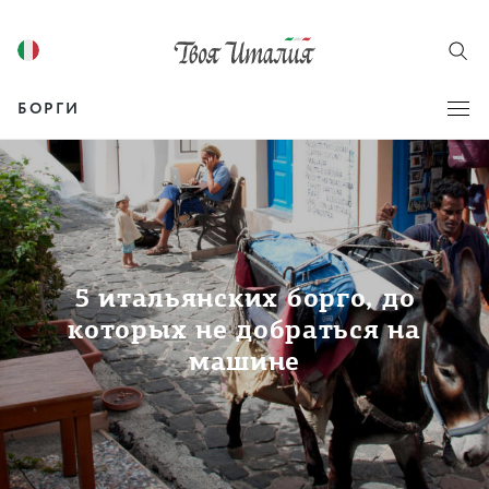
БОРГИ
5 итальянских борго, до
которых не добраться на
машине