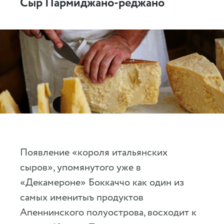
Сыр Пармиджано-реджано
Появление «короля итальянских
сыров», упомянутого уже в
«Декамероне» Боккаччо как один из
самых именитыъ продуктов
Апеннинского полуострова, восходит к