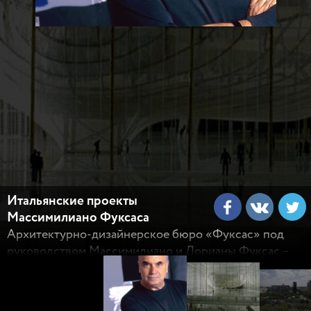
Итальянские проекты
Массимилиано Фуксаса
Архитектурно-дизайнерское бюро «Фуксас» под
руководством Массимилиано и Дорианы Фуксас –
одно из самых авторитетных и преуспевающих в
мире. За последние 40 лет это бюро выработало
собственный новаторский стиль, выполнив